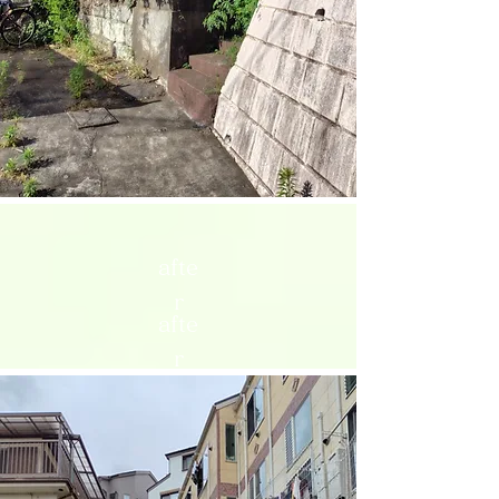
afte
r
afte
r