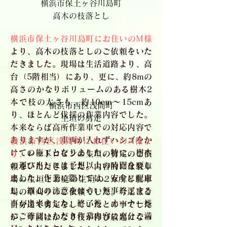
横浜市保土ヶ谷川島町
高木の枝落とし
横浜市保土ヶ谷川島町にお住いのM様
より、高木の枝落としのご依頼をいた
だきました。現場は生活道路より、高
台（5階相当）にあり、更に、約8mの
高さのかなりボリュームのある樹木2
本で枝の太さも、約10cm〜15cmあ
横浜市西区浅間町
り、ほとんど伐採の作業内容でした。
生垣の剪定
本来ならば高所作業車での対応内容で
ありますが、車両が入れずハシゴをか
横浜市西区浅間町にお住いのA様よ
けての施工となりました。特に、樹木
り、
レッドロビンの生垣の剪定のご依
の運び出しには予想以上の時間を要し
頼をいただきました。内容的には駐車
ました。作業に際しては、安全に配慮
場の生垣とお庭の生垣の2カ所と駐車
し、細心の注意をはらい無事終了する
場の草刈りのご依頼でした。今迄はご
事が出来ました。終了後、オーナー様
自分達で剪定をしていたとの事でした
にご確認いただき作業内容に充分ご満
が、今回はかなり枝が伸び放題になっ