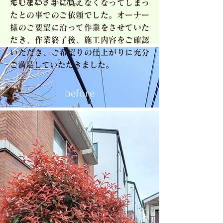
足いただきました。
てしまい、手に負えなくなってしまっ
たとの事でのご依頼でした。オーナー
様のご要望に沿って作業をさせていた
before
だき、作業終了後、施工内容をご確認
いただき、ご希望りの仕上がりに充分
ご満足していただきました。
before