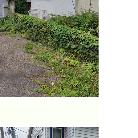
afte
r